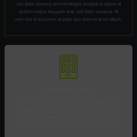
sed diam nonumy eirmod tempor invidunt ut labore et
dolore magna aliquyam erat, sed diam voluptua. At
vero eos et accusam et justo duo dolores et ea rebum.
CENTERED BG ROUNDED
Lorem ipsum dolor sit amet, consetetur sadipscing elitr,
sed diam nonumy eirmod tempor invidunt ut labore et
dolore magna aliquyam erat, sed diam voluptua. At vero
eos et accusam et justo duo dolores et ea rebum.