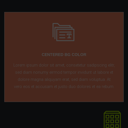
CENTERED BG COLOR
Lorem ipsum dolor sit amet, consetetur sadipscing elitr,
sed diam nonumy eirmod tempor invidunt ut labore et
dolore magna aliquyam erat, sed diam voluptua. At
vero eos et accusam et justo duo dolores et ea rebum.