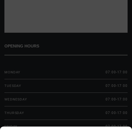
dynamisches Kleingruppentraining mit jeder Menge Spaß und
Motivation. Alles, was du tun musst,…
READ MORE
OPENING HOURS
MONDAY
07:00-17:00
TUESDAY
07:00-17:00
WEDNESDAY
07:00-17:00
THURSDAY
07:00-17:00
FRIDAY
07:00-17:00